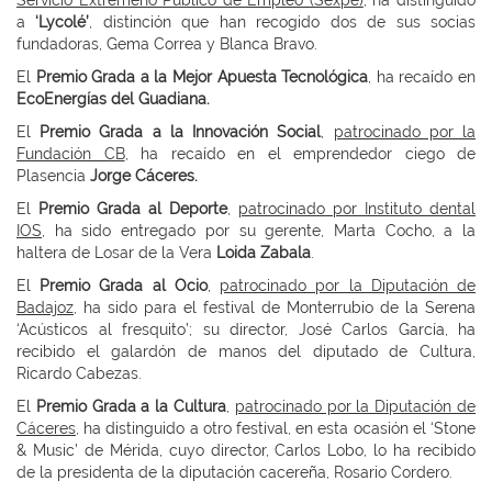
Servicio Extremeño Público de Empleo (Sexpe)
, ha distinguido
a
‘Lycolé’
, distinción que han recogido dos de sus socias
fundadoras, Gema Correa y Blanca Bravo.
El
Premio Grada a la Mejor Apuesta Tecnológica
, ha recaído en
EcoEnergías del Guadiana.
El
Premio Grada a la Innovación Social
,
patrocinado por la
Fundación CB
, ha recaído en el emprendedor ciego de
Plasencia
Jorge Cáceres.
El
Premio Grada al Deporte
,
patrocinado por Instituto dental
IOS
, ha sido entregado por su gerente, Marta Cocho, a la
haltera de Losar de la Vera
Loida Zabala
.
El
Premio Grada al Ocio
,
patrocinado por la Diputación de
Badajoz
, ha sido para el festival de Monterrubio de la Serena
‘Acústicos al fresquito’; su director, José Carlos García, ha
recibido el galardón de manos del diputado de Cultura,
Ricardo Cabezas.
El
Premio Grada a la Cultura
,
patrocinado por la Diputación de
Cáceres
, ha distinguido a otro festival, en esta ocasión el ‘Stone
& Music’ de Mérida, cuyo director, Carlos Lobo, lo ha recibido
de la presidenta de la diputación cacereña, Rosario Cordero.