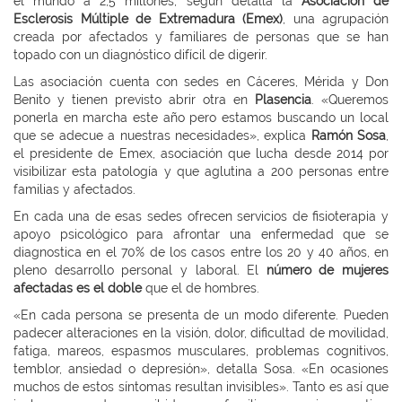
el mundo a 2,5 millones, según detalla la
Asociación de
Esclerosis Múltiple de Extremadura (Emex)
, una agrupación
creada por afectados y familiares de personas que se han
topado con un diagnóstico difícil de digerir.
Las asociación cuenta con sedes en Cáceres, Mérida y Don
Benito y tienen previsto abrir otra en
Plasencia
. «Queremos
ponerla en marcha este año pero estamos buscando un local
que se adecue a nuestras necesidades», explica
Ramón Sosa
,
el presidente de Emex, asociación que lucha desde 2014 por
visibilizar esta patología y que aglutina a 200 personas entre
familias y afectados.
En cada una de esas sedes ofrecen servicios de fisioterapia y
apoyo psicológico para afrontar una enfermedad que se
diagnostica en el 70% de los casos entre los 20 y 40 años, en
pleno desarrollo personal y laboral. El
número de mujeres
afectadas es el doble
que el de hombres.
«En cada persona se presenta de un modo diferente. Pueden
padecer alteraciones en la visión, dolor, dificultad de movilidad,
fatiga, mareos, espasmos musculares, problemas cognitivos,
temblor, ansiedad o depresión», detalla Sosa. «En ocasiones
muchos de estos síntomas resultan invisibles». Tanto es así que