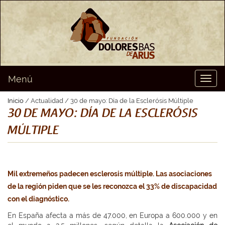
Menú
Toggl
naviga
Inicio
/ Actualidad / 30 de mayo: Día de la Esclerósis Múltiple
30 DE MAYO: DÍA DE LA ESCLERÓSIS
MÚLTIPLE
Mil extremeños padecen esclerosis múltiple. Las asociaciones
de la región piden que se les reconozca el 33% de discapacidad
con el diagnóstico.
En España afecta a más de 47.000, en Europa a 600.000 y en