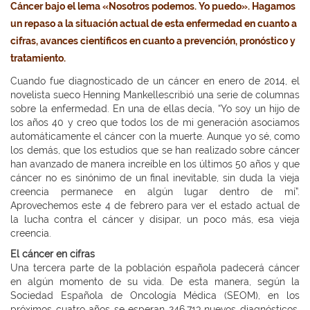
Cáncer bajo el lema «Nosotros podemos. Yo puedo». Hagamos
un repaso a la situación actual de esta enfermedad en cuanto a
cifras, avances científicos en cuanto a prevención, pronóstico y
tratamiento.
Cuando fue diagnosticado de un cáncer en enero de 2014, el
novelista sueco Henning Mankellescribió una serie de columnas
sobre la enfermedad. En una de ellas decía, “Yo soy un hijo de
los años 40 y creo que todos los de mi generación asociamos
automáticamente el cáncer con la muerte. Aunque yo sé, como
los demás, que los estudios que se han realizado sobre cáncer
han avanzado de manera increíble en los últimos 50 años y que
cáncer no es sinónimo de un final inevitable, sin duda la vieja
creencia permanece en algún lugar dentro de mí”.
Aprovechemos este 4 de febrero para ver el estado actual de
la lucha contra el cáncer y disipar, un poco más, esa vieja
creencia.
El cáncer en cifras
Una tercera parte de la población española padecerá cáncer
en algún momento de su vida. De esta manera, según la
Sociedad Española de Oncología Médica (SEOM), en los
próximos cuatro años se esperan 246.713 nuevos diagnósticos,