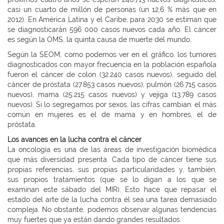
casi un cuarto de millón de personas (un 12,6 % más que en
2012). En América Latina y el Caribe, para 2030 se estiman que
se diagnosticarán 596 000 casos nuevos cada año. El cáncer
es según la OMS, la quinta causa de muerte del mundo.
Según la SEOM, como podemos ver en el gráfico, los tumores
diagnosticados con mayor frecuencia en la población española
fueron el cáncer de colon (32.240 casos nuevos), seguido del
cáncer de próstata (27.853 casos nuevos), pulmón (26.715 casos
nuevos), mama (25.215 casos nuevos) y vejiga (13.789 casos
nuevos). Si lo segregamos por sexos, las cifras cambian: el más
común en mujeres es el de mama y en hombres, el de
próstata.
Los avances en la lucha contra el cáncer
La oncología es una de las áreas de investigación biomédica
que más diversidad presenta. Cada tipo de cáncer tiene sus
propias referencias, sus propias particularidades y, también,
sus propios tratamientos (que se lo digan a los que se
examinan este sábado del MIR). Esto hace que repasar el
estado del arte de la lucha contra él sea una tarea demasiado
compleja. No obstante, podemos observar algunas tendencias
muy fuertes que ya están dando grandes resultados.