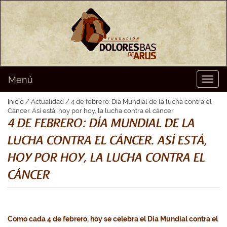
Menú
Toggl
naviga
Inicio
/ Actualidad / 4 de febrero: Día Mundial de la lucha contra el
Cáncer. Así está, hoy por hoy, la lucha contra el cáncer
4 DE FEBRERO: DÍA MUNDIAL DE LA
LUCHA CONTRA EL CÁNCER. ASÍ ESTÁ,
HOY POR HOY, LA LUCHA CONTRA EL
CÁNCER
Como cada 4 de febrero, hoy se celebra el Día Mundial contra el